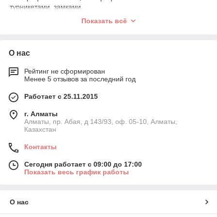
турникетами, замками.
MilliV
(МиллиВи)
имеет удобное управление и интуитивно
Показать всё
понятный интерфейс как для пользователя, так и для
администратора.
MilliV
(МиллиВи)
– это отсутствие любых расходников:
О нас
карты, брелки, жетоны. Только моментальный вход,
только QR.
Рейтинг не сформирован
Менее 5 отзывов за последний год
Работает с 25.11.2015
г. Алматы
Алматы, пр. Абая, д 143/93, оф. 05-10, Алматы,
Казахстан
Контакты
Сегодня работает с 09:00 до 17:00
Показать весь график работы
О нас