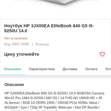
Ноутбук HP 3JX00EA EliteBook 840 G5 i5-
8250U 14.0
Нет в наличии
Код: MRC-0085
Розница
Цену уточняйте
Описание
Характеристики
Доставка
Оплата
Усл
Описание
HP 3JX00EA EliteBook 840 G5 i5-8250U 14.0 8GB/256 Camera
Win10 Pro UMA i5-8250U 840 G5 / 14 FHD AG UWVA HD + IR
ALSensor / 8GB 1D DDR4 2400 / 256GB PCIe NVMe Value /
W10p64 / 3yw / 720p IR TripleMic Webcam / kbd DP Backlit /