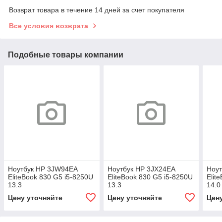
Возврат товара в течение 14 дней за счет покупателя
Все условия возврата
Подобные товары компании
Ноутбук HP 3JW94EA
Ноутбук HP 3JX24EA
Ноут
EliteBook 830 G5 i5-8250U
EliteBook 830 G5 i5-8250U
Elit
13.3
13.3
14.0
Цену уточняйте
Цену уточняйте
Цен