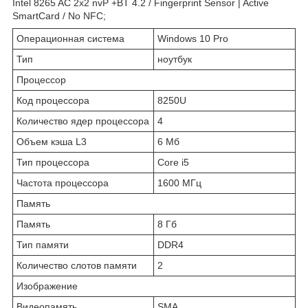
Intel 8265 AC 2x2 nvP +BT 4.2 / Fingerprint Sensor | Active
SmartCard / No NFC;
Операционная система
Windows 10 Pro
Тип
ноутбук
Процессор
Код процессора
8250U
Количество ядер процессора
4
Объем кэша L3
6 Мб
Тип процессора
Core i5
Частота процессора
1600 МГц
Память
Память
8 Гб
Тип памяти
DDR4
Количество слотов памяти
2
Изображение
Видеопамять
SMA