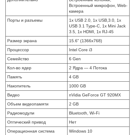
Встроенный микрофон, Web-
камера
Порты и разъемы
1x USB 2.0, 1x USB,3.0, 1x
USB 3.1 Type-C, 1x Mini Jack
3.5, 1x HDMI, 1x RJ-45
Размер экрана
15.6" (1366x768)
Процессор
Intel Core i3
Семейство
6 Gen
Кол-во ядер
2 Ядра — 4 Потока
Память
4 GB
Накопитель
1000 GB
Видео
nVidia GeForce GT 920MX
Объем видеопамяти
2 GB
Радиомодули
Bluetooth, Wi-Fi
Оптический привод
Нет
Операционная система
Windows 10