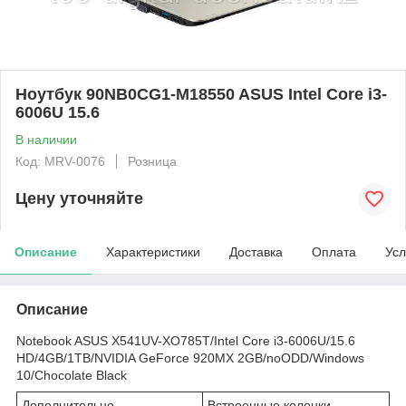
Ноутбук 90NB0CG1-M18550 ASUS Intel Core i3-
6006U 15.6
В наличии
Код: MRV-0076
Розница
Цену уточняйте
Описание
Характеристики
Доставка
Оплата
Усл
Описание
Notebook ASUS X541UV-XO785T/Intel Core i3-6006U/15.6
HD/4GB/1TB/NVIDIA GeForce 920MX 2GB/noODD/Windows
10/Chocolate Black
Дополнительно
Встроенные колонки,