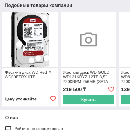
Подобные товары компании
Жёсткий диск WD Red™
Жесткий диск WD GOLD
Жес
WD60EFRX 6ТБ
WD121KRYZ 12ТБ 3,5"
WD8
7200RPM 256MB (SATA-
720
III)
III)
219 500
139
₸
Цену уточняйте
Купить
О нас
Рейтинг не сформирован