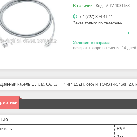
В наличии
Код:
MRV-1031158
+7 (727) 394-41-41
Заказ только по телефону
возврат товара в течение 14 дне
ционный кабель EL Cat. 6A, U/FTP, 4P, LSZH, серый, RJ45/s-RJ45/s, 2.0 
еристики
ные
дитель
R&M
2 м