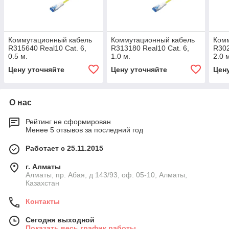
Коммутационный кабель
Коммутационный кабель
Ком
R315640 Real10 Cat. 6,
R313180 Real10 Cat. 6,
R302
0.5 м.
1.0 м.
2.0 
Цену уточняйте
Цену уточняйте
Цен
О нас
Рейтинг не сформирован
Менее 5 отзывов за последний год
Работает с 25.11.2015
г. Алматы
Алматы, пр. Абая, д 143/93, оф. 05-10, Алматы,
Казахстан
Контакты
Сегодня выходной
Показать весь график работы