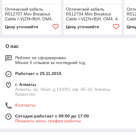
Оптический кабель
Оптический кабель
Опти
R512707 Mini Breakout
R512704 Mini Breakout
R512
Cable I-V(ZN=B)H, OM4,
Cable I-V(ZN=B)H, OM4, 4-
Cabl
12-fibers, 2000м.
fibers, 2000м.
fibe
Цену уточняйте
Цену уточняйте
Цен
О нас
Рейтинг не сформирован
Менее 5 отзывов за последний год
Работает с 25.11.2015
г. Алматы
Алматы, пр. Абая, д 143/93, оф. 05-10, Алматы,
Казахстан
Контакты
Сегодня работает с 09:00 до 17:00
Показать весь график работы