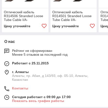
Оптический кабель
Оптический кабель
Опти
R314506 Stranded Loose
R314501 Stranded Loose
R314
Tube Cable I/A-
Tube Cable I/A-
Tube
DQ(ZN=B)H, OM2, 12x12-
DQ(ZN=B)H, OM2, 1x12-
DQ(Z
Цену уточняйте
Цену уточняйте
Цен
fibers, 2000м.
fibers, 2000м.
fibe
О нас
Рейтинг не сформирован
Менее 5 отзывов за последний год
Работает с 25.11.2015
г. Алматы
Алматы, пр. Абая, д 143/93, оф. 05-10, Алматы,
Казахстан
Контакты
Сегодня работает с 09:00 до 17:00
Показать весь график работы