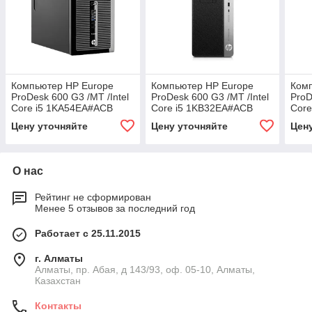
Компьютер HP Europe
Компьютер HP Europe
Ком
ProDesk 600 G3 /MT /Intel
ProDesk 600 G3 /MT /Intel
ProD
Core i5 1KA54EA#ACB
Core i5 1KB32EA#ACB
Cor
Цену уточняйте
Цену уточняйте
Цен
О нас
Рейтинг не сформирован
Менее 5 отзывов за последний год
Работает с 25.11.2015
г. Алматы
Алматы, пр. Абая, д 143/93, оф. 05-10, Алматы,
Казахстан
Контакты