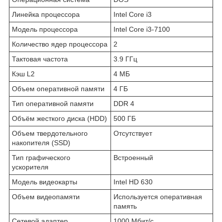
Линейка процессора
Intel Core i3
Модель процессора
Intel Core i3-7100
Количество ядер процессора
2
Тактовая частота
3.9 ГГц
Кэш L2
4 МБ
Объем оперативной памяти
4 ГБ
Тип оперативной памяти
DDR 4
Объём жесткого диска (HDD)
500 ГБ
Объем твердотельного
Отсутствует
накопителя (SSD)
Тип графического
Встроенный
ускорителя
Модель видеокарты
Intel HD 630
Объем видеопамяти
Используется оперативная
память
Сетевой адаптер
1000 Мбит/с