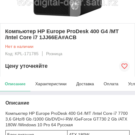
Компьютер HP Europe ProDesk 400 G4 /MT
/Intel Core i7 1JJ66EA#ACB
Нет в наличии
Код: KPL-171785
Розница
Цену уточняйте
Описание
Характеристики
Доставка
Оплата
Усл
Описание
Компьютер HP Europe ProDesk 400 G4 /MT /Intel Core i7 7700
3,6 GHz/8 Gb /1000 Gb/DVD+/-RW /GeForce GT730 2 Gb /ATX
180W /Windows 10 Pro 64 Русская
Блок питания
ATX 180W