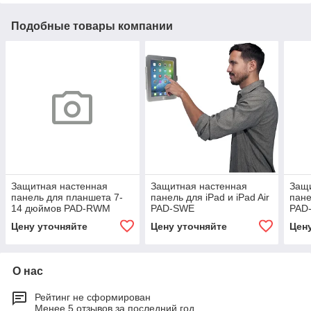
Подобные товары компании
Защитная настенная
Защитная настенная
Защ
панель для планшета 7-
панель для iPad и iPad Air
пане
14 дюймов PAD-RWM
PAD-SWE
PAD
Цену уточняйте
Цену уточняйте
Цен
О нас
Рейтинг не сформирован
Менее 5 отзывов за последний год