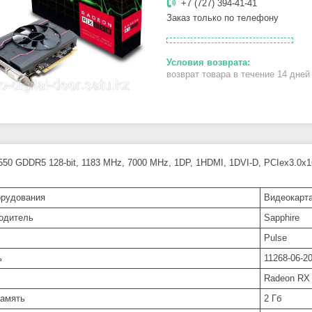
+7 (727) 394-41-41
Заказ только по телефону
возврат товара в течение 14 дне
50 GDDR5 128-bit, 1183 MHz, 7000 MHz, 1DP, 1HDMI, 1DVI-D, PCIex3.0x1
орудования
Видеокарт
одитель
Sapphire
Pulse
ь
11268-06-2
Radeon RX
амять
2 Гб