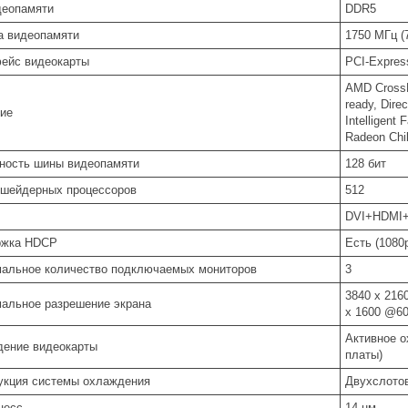
деопамяти
DDR5
а видеопамяти
1750 МГц (
ейс видеокарты
PCI-Expres
AMD CrossF
ready, Dire
ие
Intelligent
Radeon Chil
ность шины видеопамяти
128 бит
 шейдерных процессоров
512
DVI+HDMI
ржка HDCP
Есть (1080
альное количество подключаемых мониторов
3
3840 x 216
альное разрешение экрана
x 1600 @60
Активное о
ение видеокарты
платы)
укция системы охлаждения
Двухслото
цесс
14 нм