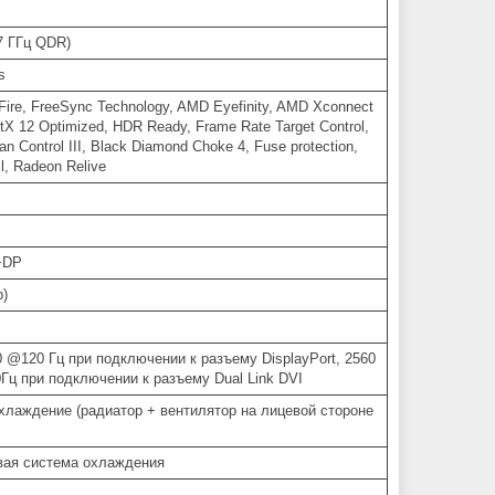
7 ГГц QDR)
s
ire, FreeSync Technology, AMD Eyefinity, AMD Xconnect
ctX 12 Optimized, HDR Ready, Frame Rate Target Control,
 Fan Control III, Black Diamond Choke 4, Fuse protection,
l, Radeon Relive
+DP
p)
0 @120 Гц при подключении к разъему DisplayPort, 2560
Гц при подключении к разъему Dual Link DVI
хлаждение (радиатор + вентилятор на лицевой стороне
вая система охлаждения