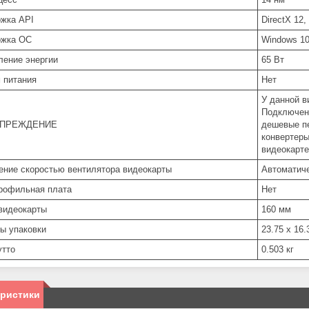
жка API
DirectX 12
ржка ОС
Windows 10 
ление энергии
65 Вт
 питания
Нет
У данной в
Подключен
УПРЕЖДЕНИЕ
дешевые пе
конвертеры
видеокарте
ение скоростью вентилятора видеокарты
Автоматич
рофильная плата
Нет
видеокарты
160 мм
ы упаковки
23.75 x 16.
утто
0.503 кг
еристики