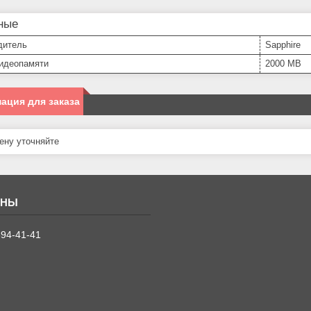
ные
дитель
Sapphire
идеопамяти
2000 MB
ация для заказа
ну уточняйте
394-41-41