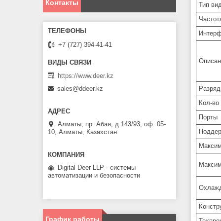
Контакты
Тип ви
Частот
Интерф
+7 (727) 394-41-41
Описан
https://www.deer.kz
Разряд
sales@ddeer.kz
Кол-во
Порты
Алматы, пр. Абая, д 143/93, оф. 05-
Подде
10, Алматы, Казахстан
Максим
Максим
Digital Deer LLP - системы
автоматизации и безопасности
Охлажд
Констр
График работы
Техпро