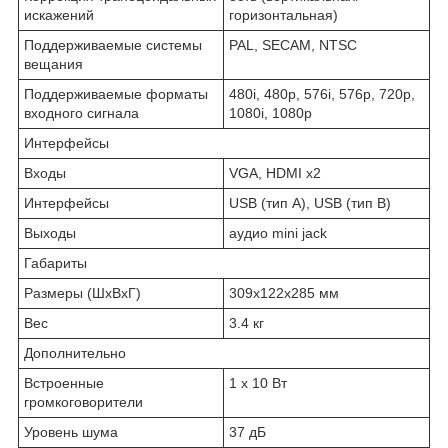
искажений
горизонтальная)
Поддерживаемые системы
PAL, SECAM, NTSC
вещания
Поддерживаемые форматы
480i, 480p, 576i, 576p, 720p,
входного сигнала
1080i, 1080p
Интерфейсы
Входы
VGA, HDMI x2
Интерфейсы
USB (тип A), USB (тип B)
Выходы
аудио mini jack
Габариты
Размеры (ШxВxГ)
309x122x285 мм
Вес
3.4 кг
Дополнительно
Встроенные
1 x 10 Вт
громкоговорители
Уровень шума
37 дБ