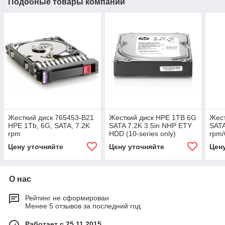
Подобные товары компании
Жесткий диск 765453-B21
Жесткий диск HPE 1TB 6G
Жест
HPE 1Tb, 6G, SATA, 7.2K
SATA 7.2K 3.5in NHP ETY
SATA
rpm
HDD (10-series only)
rpm/
843266-B21
512e
Цену уточняйте
Цену уточняйте
Цен
О нас
Рейтинг не сформирован
Менее 5 отзывов за последний год
Работает с 25.11.2015