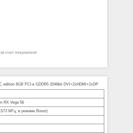
й
за счет покупателя
edition 8GB PCI-e GDDR5 2048bit DVI+2xHDMI+2xDP
n RX Vega 56
1573 МГц, в режиме Boost)