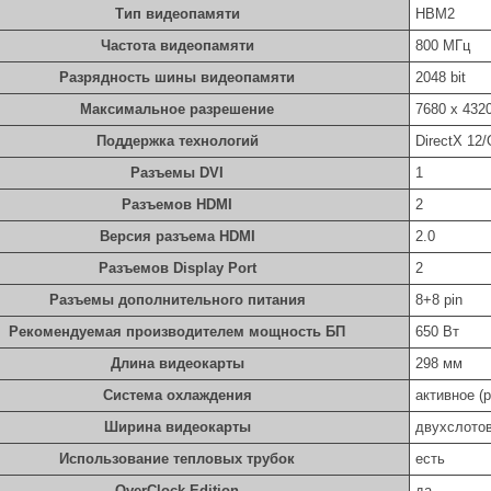
Тип видеопамяти
HBM2
Частота видеопамяти
800 МГц
Разрядность шины видеопамяти
2048 bit
Максимальное разрешение
7680 х 432
Поддержка технологий
DirectX 12
Разъемы DVI
1
Разъемов HDMI
2
Версия разъема HDMI
2.0
Разъемов Display Port
2
Разъемы дополнительного питания
8+8 pin
Рекомендуемая производителем мощность БП
650 Вт
Длина видеокарты
298 мм
Система охлаждения
активное (
Ширина видеокарты
двухслото
Использование тепловых трубок
есть
OverClock Edition
да