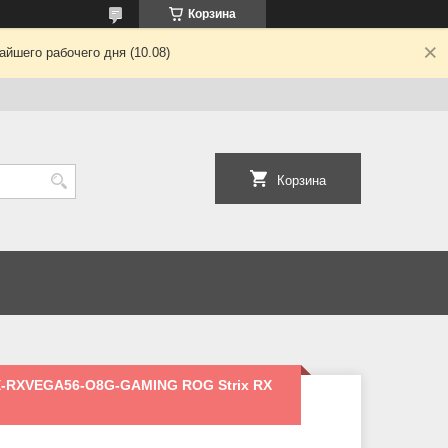
Корзина
йшего рабочего дня (10.08)
Корзина
X-RXVEGA56-O8G-GAMING ROG Strix RX