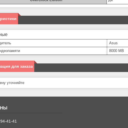
еристики
ные
дитель
Asus
идеопамяти
8000 MB
ация для заказа
ну уточняйте
394-41-41