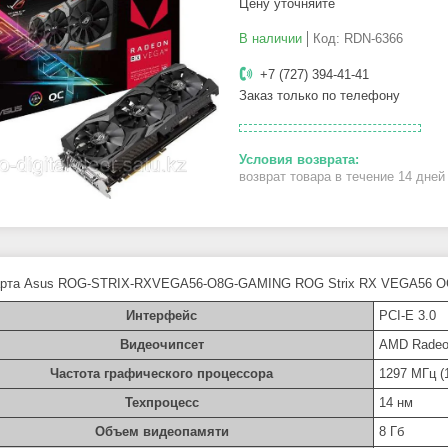
Цену уточняйте
В наличии
Код:
RDN-6366
+7 (727) 394-41-41
Заказ только по телефону
возврат товара в течение 14 дне
рта Asus ROG-STRIX-RXVEGA56-O8G-GAMING ROG Strix RX VEGA56 OC 
Интерфейс
PCI-E 3.0
Видеочипсет
AMD Radeo
Частота графического процессора
1297 МГц (
Техпроцесс
14 нм
Объем видеопамяти
8 Гб