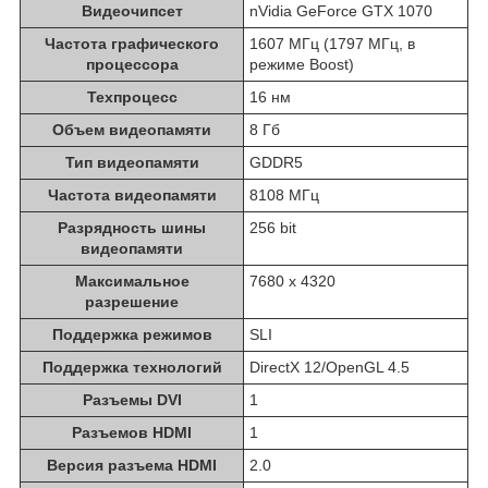
Видеочипсет
nVidia GeForce GTX 1070
Частота графического
1607 МГц (1797 МГц, в
процессора
режиме Boost)
Техпроцесс
16 нм
Объем видеопамяти
8 Гб
Тип видеопамяти
GDDR5
Частота видеопамяти
8108 МГц
Разрядность шины
256 bit
видеопамяти
Максимальное
7680 х 4320
разрешение
Поддержка режимов
SLI
Поддержка технологий
DirectX 12/OpenGL 4.5
Разъемы DVI
1
Разъемов HDMI
1
Версия разъема HDMI
2.0