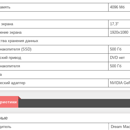
амять
4096 Мб
 экрана
17,3"
ение экрана
1920x1080
ства хранения данных
накопителя (SSD)
500 Гб
ский привод
DVD нет
накопителя
500 Гб
а
еский адаптер
NVIDIA GeF
еристики
ные
дитель
Dream Mac