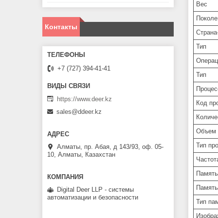
Вес
Поколе
Контакты
Страна
Тип
Операц
+7 (727) 394-41-41
Тип
Процес
https://www.deer.kz
Код пр
sales@ddeer.kz
Количе
Объем 
Тип пр
Алматы, пр. Абая, д 143/93, оф. 05-
10, Алматы, Казахстан
Частот
Память
Память
Digital Deer LLP - системы
автоматизации и безопасности
Тип па
Изобра