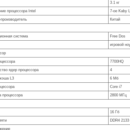
3.1 кг
ние процессора Intel
7-ое Kaby 
-производитель
Китай
ионная система
Free Dos
игровой но
сор
оцессора
7700HQ
ство ядер процессора
4
кэша L3
6 Мб
оцессора
Core i7
а процессора
2800 МГц
16 Гб
мяти
DDR4 2133
жение