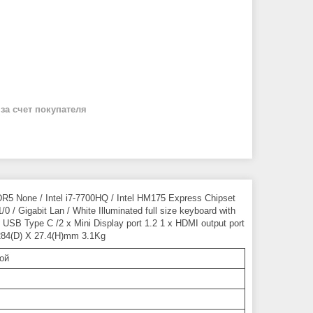
й
за счет покупателя
 None / Intel i7-7700HQ / Intel HM175 Express Chipset
Gigabit Lan / White Illuminated full size keyboard with
 USB Type C /2 x Mini Display port 1.2 1 x HDMI output port
 284(D) X 27.4(H)mm 3.1Kg
ой