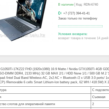
В наличии
Код:
RDN-6740
+7 (727) 394-41-41
Заказ только по телефону
возврат товара в течение 14 дне
 G1050Ti-17KZ22 FHD (1920x1080) 16:9 Matte / Nvidia GTX1050Ti 4GB GDDR5
SO-DIMM DDR4, 2133 MHz) 32 GB MAX 2/1 / HDD None 1/1 / 500 GB M.2 '1/0 / 
pad /Intel Dual Band Wireless-AC, 2x2 AC + Bluetooth /2 x USB 3.0 ports/ 1x
CP) /Removable 6 cells Smart Lithium-Ion battery pack, 62 WH / 418.5W) X
тура
С подсветк
я
Cъемная
ство слотов для оперативной памяти
2