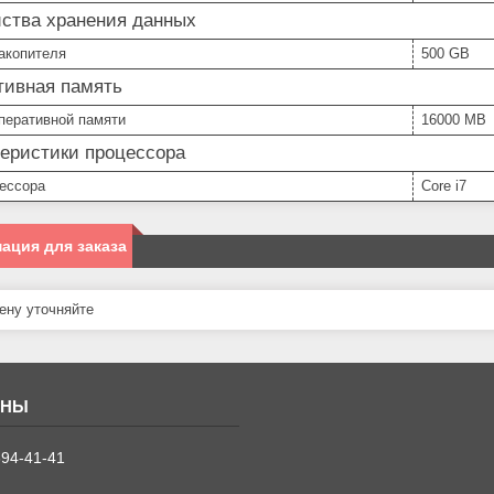
йства хранения данных
акопителя
500 GB
тивная память
перативной памяти
16000 MB
теристики процессора
цессора
Core i7
ация для заказа
ну уточняйте
394-41-41