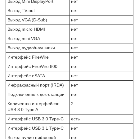
Выход Mini DisplayPort
нет
Выход TV-out
нет
Выход VGA (D-Sub)
нет
Выход micro HDMI
нет
Выход mini VGA
нет
Выход аудио/наушники
нет
Интерфейс FireWire
нет
Интерфейс FireWire 800
нет
Интерфейс eSATA
нет
Инфракрасный порт (IRDA)
нет
Подключение к док-станции
нет
Количество интерфейсов
2
USB 3.0 Type A
Интерфейс USB 3.0 Type-C
есть
Интерфейс USB 3.1 Type-C
нет
Выход аудио цифровой
нет