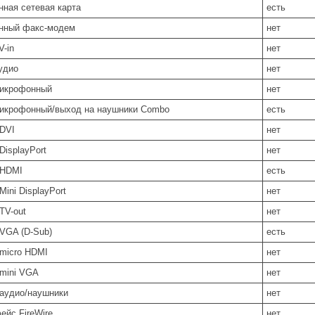
нная сетевая карта
есть
нный факс-модем
нет
V-in
нет
удио
нет
икрофонный
нет
икрофонный/выход на наушники Combo
есть
DVI
нет
DisplayPort
нет
 HDMI
есть
ini DisplayPort
нет
TV-out
нет
VGA (D-Sub)
есть
micro HDMI
нет
mini VGA
нет
аудио/наушники
нет
ейс FireWire
нет