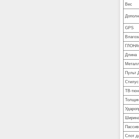
Вес
Дополн
GPS
Влагоз
ГЛОНА
Длина
Металл
Пульт 
Стилус
ТВ-тюн
Толщи
Удароп
Ширин
Пассив
Слот д