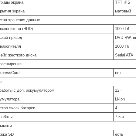
трицы экрана
TFT IPS
крытия экрана
матовый
ства хранения данных
накопителя (HDD)
1000 Гб
ский привод
DVD-RW, в
накопителя
1000 Гб
ейс жесткого диска
Serial ATA
расширения
xpressCard
нет
е
работы с доп. аккумулятором
12 ч
кумулятора
Li-Ion
ство ячеек батареи
4
работы
7.5 ч
памяти
жка SD
есть