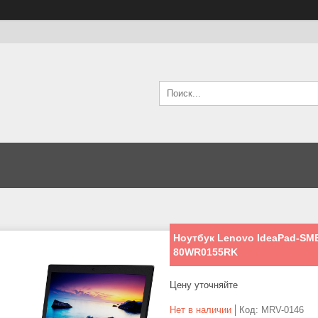
Ноутбук Lenovo IdeaPad-SMB 
80WR0155RK
Цену уточняйте
Нет в наличии
Код:
MRV-0146