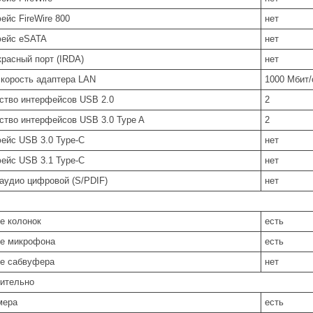
ейс FireWire 800
нет
ейс eSATA
нет
расный порт (IRDA)
нет
скорость адаптера LAN
1000 Мбит/
ство интерфейсов USB 2.0
2
ство интерфейсов USB 3.0 Type A
2
ейс USB 3.0 Type-C
нет
ейс USB 3.1 Type-C
нет
аудио цифровой (S/PDIF)
нет
е колонок
есть
е микрофона
есть
е сабвуфера
нет
ительно
мера
есть