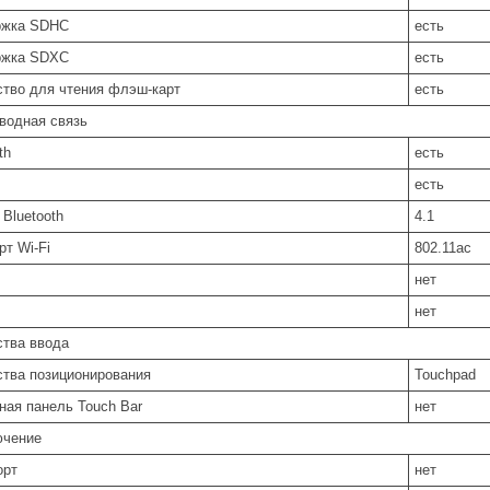
ржка SDHC
есть
ржка SDXC
есть
ство для чтения флэш-карт
есть
водная связь
th
есть
есть
 Bluetooth
4.1
рт Wi-Fi
802.11ac
нет
нет
ства ввода
ства позиционирования
Touchpad
ная панель Touch Bar
нет
ючение
орт
нет