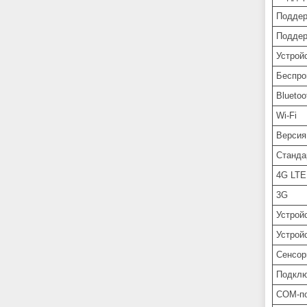
Подде
Подде
Устрой
Беспро
Bluetoo
Wi-Fi
Версия
Станда
4G LTE
3G
Устрой
Устрой
Сенсор
Подкл
COM-п