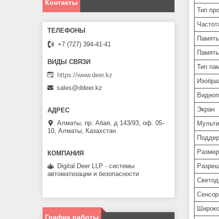
Контакты
Тип пр
Частот
Память
+7 (727) 394-41-41
Память
Тип па
https://www.deer.kz
Изобра
sales@ddeer.kz
Видеоп
Экран
Алматы, пр. Абая, д 143/93, оф. 05-
Мульти
10, Алматы, Казахстан
Поддер
Размер
Разреш
Digital Deer LLP - системы
автоматизации и безопасности
Светод
Сенсор
Широко
График работы