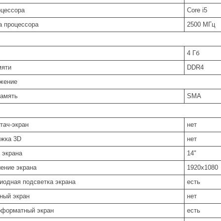
оцессора
Core i5
а процессора
2500 МГц
4 Гб
мяти
DDR4
жение
амять
SMA
тач-экран
нет
жка 3D
нет
 экрана
14"
ение экрана
1920x1080
иодная подсветка экрана
есть
ный экран
нет
форматный экран
есть