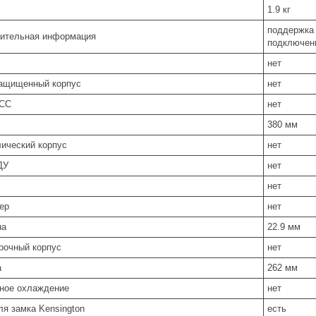
1.9 кг
поддержка 
ительная информация
подключени
нет
ащищенный корпус
нет
СС
нет
380 мм
ический корпус
нет
ДУ
нет
нет
ер
нет
на
22.9 мм
рочный корпус
нет
а
262 мм
ное охлаждение
нет
ля замка Kensington
есть