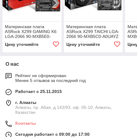
Материнская плата
Материнская плата
Мате
ASRock X299 GAMING K6
ASRock X299 TAICHI LGA-
ASRo
LGA-2066 90-MXB5E0-
2066 90-MXB5C0-A0UAYZ
MXB
A0UAYZ
Цену уточняйте
Цену уточняйте
Цен
О нас
Рейтинг не сформирован
Менее 5 отзывов за последний год
Работает с 25.11.2015
г. Алматы
Алматы, пр. Абая, д 143/93, оф. 05-10, Алматы,
Казахстан
Контакты
Сегодня работает с 09:00 до 17:00