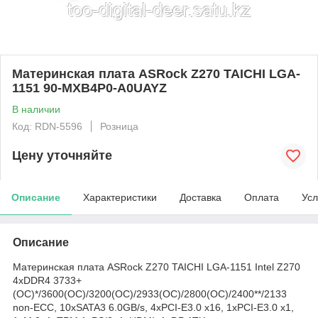
Материнская плата ASRock Z270 TAICHI LGA-
1151 90-MXB4P0-A0UAYZ
В наличии
Код: RDN-5596
Розница
Цену уточняйте
Описание
Характеристики
Доставка
Оплата
Усл
Описание
Материнская плата ASRock Z270 TAICHI LGA-1151 Intel Z270
4xDDR4 3733+
(OC)*/3600(OC)/3200(OC)/2933(OC)/2800(OC)/2400**/2133
non-ECC, 10xSATA3 6.0GB/s, 4xPCI-E3.0 x16, 1xPCI-E3.0 x1,