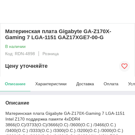
Материнская плата Gigabyte GA-Z170X-
Gaming 7 LGA-1151 GAZ17XGE7-00-G
В наличии
Код: RDN-4898
Розница
Цену уточняйте
Описание
Характеристики
Доставка
Оплата
Усл
Описание
Материнская плата Gigabyte GA-Z170X-Gaming 7 LGA-1151
Intel Z170 поддержка памяти 4xDDR4
3866(O.C)/3733(O.C)/3666(O.C) /3600(O.C.) /3466(O.C.)
/3400(O.C.) /3333(O.C.) /3300(O.C.) /3200(O.C.) /3000(O.C.)