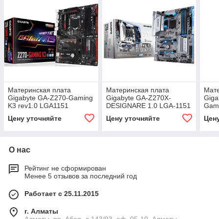
Материнская плата
Материнская плата
Мате
Gigabyte GA-Z270-Gaming
Gigabyte GA-Z270X-
Giga
K3 rev1.0 LGA1151
DESIGNARE 1.0 LGA-1151
Gami
GAZ27GMK3-00-G
GAZ27XDES-00-G
GAZ
Цену уточняйте
Цену уточняйте
Цен
О нас
Рейтинг не сформирован
Менее 5 отзывов за последний год
Работает с 25.11.2015
г. Алматы