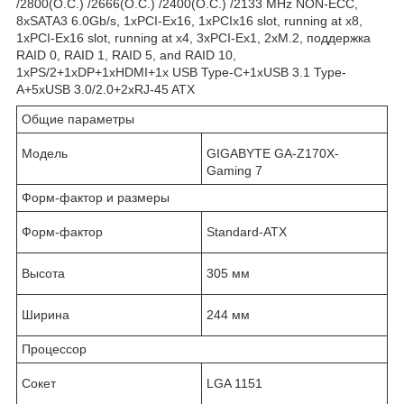
/2800(O.C.) /2666(O.C.) /2400(O.C.) /2133 MHz NON-ECC,
8xSATA3 6.0Gb/s, 1xPCI-Ex16, 1xPCIx16 slot, running at x8,
1xPCI-Ex16 slot, running at x4, 3xPCI-Ex1, 2xM.2, поддержка
RAID 0, RAID 1, RAID 5, and RAID 10,
1xPS/2+1xDP+1xHDMI+1x USB Type-C+1xUSB 3.1 Type-
A+5xUSB 3.0/2.0+2xRJ-45 ATX
Общие параметры
Модель
GIGABYTE GA-Z170X-
Gaming 7
Форм-фактор и размеры
Форм-фактор
Standard-ATX
Высота
305 мм
Ширина
244 мм
Процессор
Сокет
LGA 1151