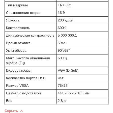
Тип матрицы
TN+Film
Соотношение сторон
16:9
Яркость
200 кд/м²
Контрастность
600:1
Динамическая контрастность
5 000 000:1
Время отклика
5 мс
Углы обзора
90°/65°
Макс. частота обновления
60 Гц
экрана (Гц)
Видеоразъемы
VGA (D-Sub)
Количество портов USB
нет
Размер VESA
75х75
Размер с подставкой
441 x 372 x 185 мм
Вес
2.8 кг
Скрыть