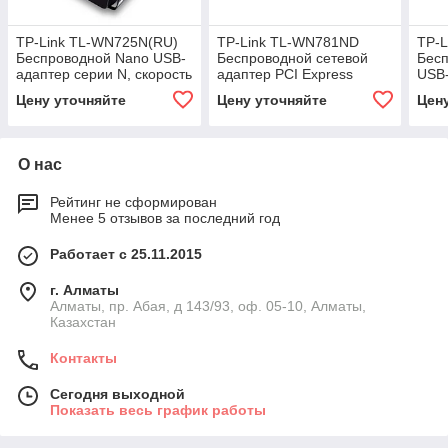
TP-Link TL-WN725N(RU)
TP-Link TL-WN781ND
TP-
Беспроводной Nano USB-
Беспроводной сетевой
Бесп
адаптер серии N, скорость
адаптер PCI Express
USB-
до 150 Мбит/с
150Мб/с
усил
Цену уточняйте
Цену уточняйте
Цен
Мбит
О нас
Рейтинг не сформирован
Менее 5 отзывов за последний год
Работает с 25.11.2015
г. Алматы
Алматы, пр. Абая, д 143/93, оф. 05-10, Алматы,
Казахстан
Контакты
Сегодня выходной
Показать весь график работы