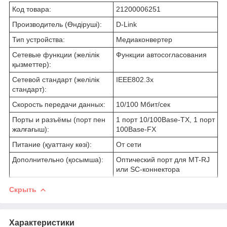
Код товара:
21200006251
Производитель (Өндіруші):
D-Link
Тип устройства:
Медиаконвертер
Сетевые функции (желілік
Функции автосогласования
қызметтер):
Сетевой стандарт (желілік
IEEE802.3x
стандарт):
Скорость передачи данных:
10/100 Мбит/сек
Порты и разъёмы (порт пен
1 порт 10/100Base-TX, 1 порт
жалғағыш):
100Base-FX
Питание (қуаттану көзі):
От сети
Дополнительно (қосымша):
Оптический порт для MT-RJ
или SC-коннектора
Скрыть
Характеристики