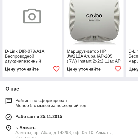
D-Link DIR-879/A1A
Маршрутизатор HP
D-Li
Беспроводной
JW212A Aruba IAP-205
Бес
двухдиапазонный
(RW) Instant 2x2:2 11ac AP
мар
гигабитный
Цену уточняйте
Цену уточняйте
Цен
маршрутизатор AC1900
О нас
Рейтинг не сформирован
Менее 5 отзывов за последний год
Работает с 25.11.2015
г. Алматы
Алматы, пр. Абая, д 143/93, оф. 05-10, Алматы,
Казахстан