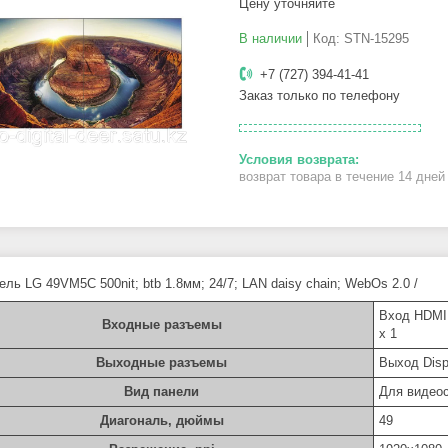
Цену уточняйте
В наличии
Код:
STN-15295
+7 (727) 394-41-41
Заказ только по телефону
возврат товара в течение 14 дне
ль LG 49VM5C 500nit; btb 1.8мм; 24/7; LAN daisy chain; WebOs 2.0 /
Вход HDMI 
Входные разъемы
x 1
Выходные разъемы
Выход Disp
Вид панели
Для видео
Диагональ, дюймы
49