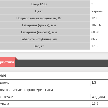
Вход USB
2
Цвет
Черный
Потребляемая мощность, Вт
120
Габариты (длина), мм
1075.6
Габариты (высота), мм
605.8
Габариты (глубина), мм
86.2
Вес, кг.
17.5
еристики
ные
дитель
LG
вательские характеристики
ль экрана
49 Дюйм
экрана
16:9