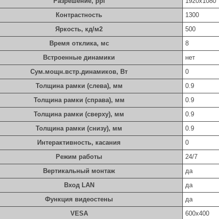
Разрешение, ppi
1920x1080
Контрастность
1300
Яркость, кд/м2
500
Время отклика, мс
8
Встроенные динамики
нет
Сум.мощн.встр.динамиков, Вт
0
Толщина рамки (слева), мм
0.9
Толщина рамки (справа), мм
0.9
Толщина рамки (сверху), мм
0.9
Толщина рамки (снизу), мм
0.9
Интерактивность, касания
0
Режим работы
24/7
Вертикальный монтаж
да
Вход LAN
да
Функция видеостены
да
VESA
600х400