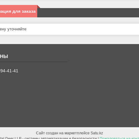
ация для заказа
ну уточняйте
394-41-41
Сайт создан на маркетплейсе
Satu.kz
Digital Deer LLP - системы автоматизации и безопасности |
Пожаловаться на кон