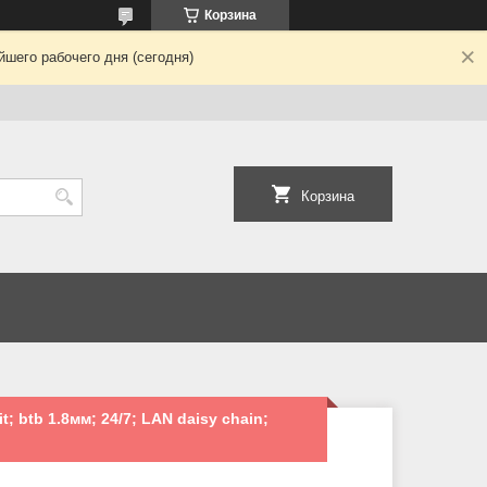
Корзина
шего рабочего дня (сегодня)
Корзина
 btb 1.8мм; 24/7; LAN daisy chain;