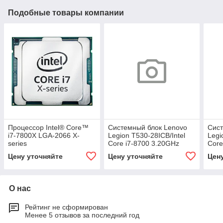
Подобные товары компании
Процессор Intel® Core™
Системный блок Lenovo
Сист
i7-7800X LGA-2066 X-
Legion T530-28ICB/Intel
Legi
series
Core i7-8700 3.20GHz
Core
CD8067303287002SR3L4
Цену уточняйте
Цену уточняйте
Цен
О нас
Рейтинг не сформирован
Менее 5 отзывов за последний год