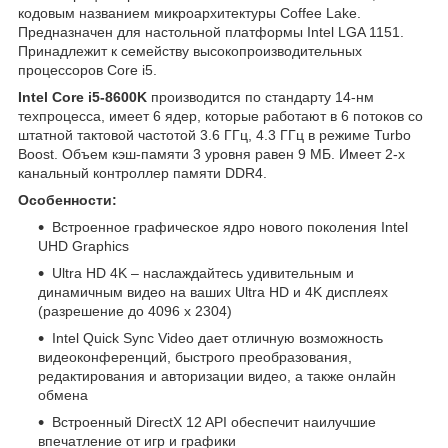
кодовым названием микроархитектуры Coffee Lake.
Предназначен для настольной платформы Intel LGA 1151.
Принадлежит к семейству высокопроизводительных
процессоров Core i5.
Intel Core i5-8600K
производится по стандарту 14-нм
техпроцесса, имеет 6 ядер, которые работают в 6 потоков со
штатной тактовой частотой 3.6 ГГц, 4.3 ГГц в режиме Turbo
Boost. Объем кэш-памяти 3 уровня равен 9 МБ. Имеет 2-х
канальный контроллер памяти DDR4.
Особенности:
Встроенное графическое ядро нового поколения Intel
UHD Graphics
Ultra HD 4K – наслаждайтесь удивительным и
динамичным видео на ваших Ultra HD и 4K дисплеях
(разрешение до 4096 х 2304)
Intel Quick Sync Video дает отличную возможность
видеоконференций, быстрого преобразования,
редактирования и авторизации видео, а также онлайн
обмена
Встроенный DirectX 12 API обеспечит наилучшие
впечатление от игр и графики