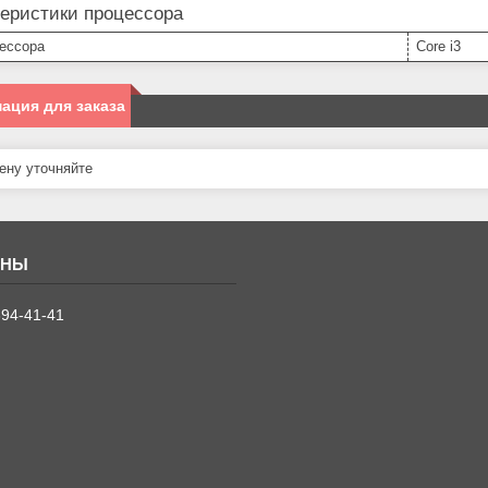
теристики процессора
цессора
Core i3
ация для заказа
ну уточняйте
394-41-41