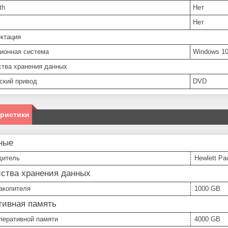
th
Нет
Нет
ктация
ионная система
Windows 10
ства хранения данных
ский привод
DVD
еристики
ные
дитель
Hewlett Pa
йства хранения данных
акопителя
1000 GB
тивная память
перативной памяти
4000 GB