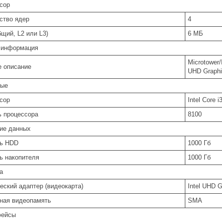
сор
ство ядер
4
бщий, L2 или L3)
6 МБ
 информация
Microtower
е описание
UHD Graphi
ные
сор
Intel Core i
 процессора
8100
ие данных
ь HDD
1000 Гб
ь накопителя
1000 Гб
а
еский адаптер (видеокарта)
Intel UHD G
ная видеопамять
SMA
фейсы