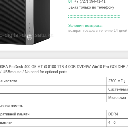
+7 (727) 394-41-41
Заказ только по телефону
возврат товара в течение 14 дне
3EA ProDesk 400 G5 MT i3-8100 1TB 4.0GB DVDRW Win10 Pro GOLDHE / i3
 USBmouse / No need for optional ports;
ая частота
2700 МГц
Системный
Microtower
ивная память
еративной памяти
DDR4
памяти
4 Гб