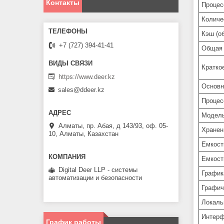
Контакты
Процес
Количе
Кэш (о
+7 (727) 394-41-41
Общая
Кратко
https://www.deer.kz
Основ
sales@ddeer.kz
Процес
Модель
Алматы, пр. Абая, д 143/93, оф. 05-
Хранен
10, Алматы, Казахстан
Емкост
Емкост
Digital Deer LLP - системы
График
автоматизации и безопасности
Графич
Локаль
Интер
График работы