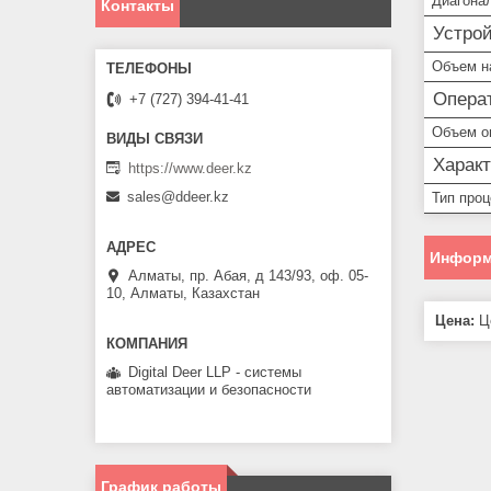
Диагона
Контакты
Устро
Объем н
Опера
+7 (727) 394-41-41
Объем о
Харак
https://www.deer.kz
sales@ddeer.kz
Тип про
Информ
Алматы, пр. Абая, д 143/93, оф. 05-
10, Алматы, Казахстан
Цена:
Це
Digital Deer LLP - системы
автоматизации и безопасности
График работы