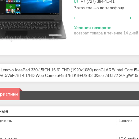
+7 (727) 394-41-41
Заказ только по телефону
возврат товара в течение 14 дне
 Lenovo IdeaPad 330-15ICH 15.6'' FHD (1920x1080) nonGLARE/Intel Cor
VD/WiFi/BT4.1/HD Web Camera/4in1/BLKB+USB3.0/3cell/8.0h/2.20kg/W10
еристики
ные
дитель
Lenovo