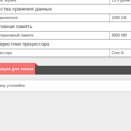
ль экрана
15.6 дюйм
йства хранения данных
акопителя
1000 GB
тивная память
перативной памяти
8000 MB
теристики процессора
цессора
Core i5
ация для заказа
ну уточняйте